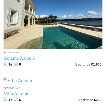
SANTA ANNA
Santana Xaloc 5
A partir de
16
8
€
1.605
PUNTA PRIMA
Villa Antonio
A partir de
12
6
€
230