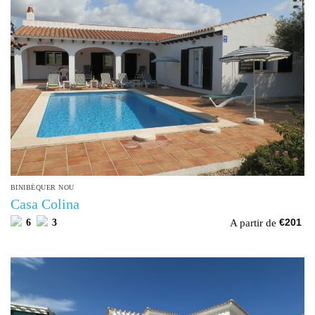
BINIBÉQUER NOU
Casa Colina
A partir de
6
3
€
201