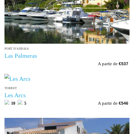
PORT D'ADDAIA
Las Palmeras
A partir de
€
537
TORRET
Les Arcs
A partir de
10
5
€
546