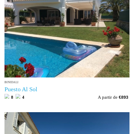
BINIDALI
Puesto Al Sol
A partir de
8
4
€
893