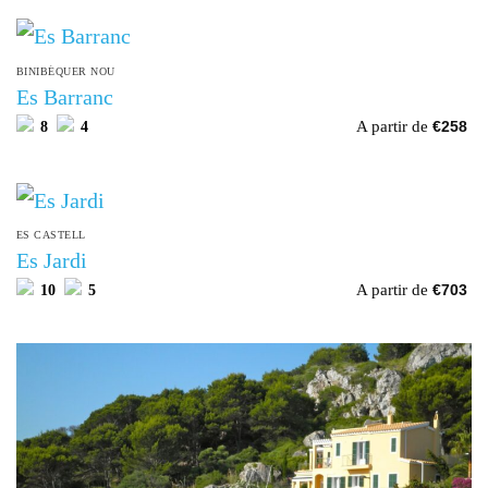
BINIBÉQUER NOU
Es Barranc
A partir de
8
4
€
258
ES CASTELL
Es Jardi
A partir de
10
5
€
703