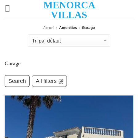
MENORCA
Passer
au
VILLAS
contenu
Accueil
/
Amenities
/
Garage
Garage
Search
All filters