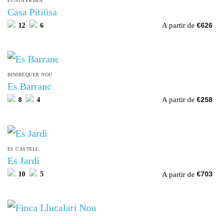
PUNTA PRIMA
Casa Pitiüsa
A partir de
12
6
€
626
BINIBÉQUER NOU
Es Barranc
A partir de
8
4
€
258
ES CASTELL
Es Jardi
A partir de
10
5
€
703