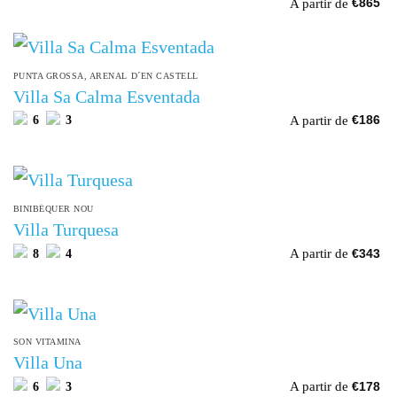
A partir de
€
865
PUNTA GROSSA, ARENAL D´EN CASTELL
Villa Sa Calma Esventada
A partir de
6
3
€
186
BINIBÉQUER NOU
Villa Turquesa
A partir de
8
4
€
343
SON VITAMINA
Villa Una
A partir de
6
3
€
178