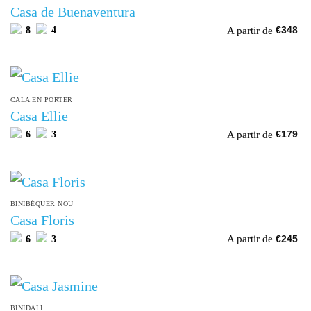
Casa de Buenaventura
A partir de
8
4
€
348
CALA EN PORTER
Casa Ellie
A partir de
6
3
€
179
BINIBÉQUER NOU
Casa Floris
A partir de
6
3
€
245
BINIDALI