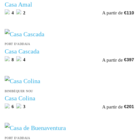
Casa Amal
A partir de
4
2
€
110
PORT D'ADDAIA
Casa Cascada
A partir de
8
4
€
397
BINIBÉQUER NOU
Casa Colina
A partir de
6
3
€
201
PORT D'ADDAIA