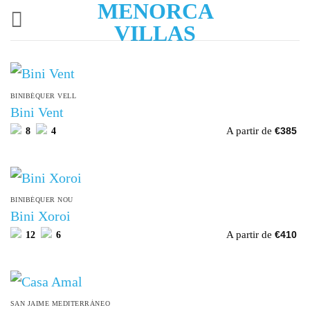
MENORCA
Passer
au
VILLAS
contenu
BINIBÉQUER VELL
Bini Vent
A partir de
8
4
€
385
BINIBÉQUER NOU
Bini Xoroi
A partir de
12
6
€
410
SAN JAIME MEDITERRÁNEO