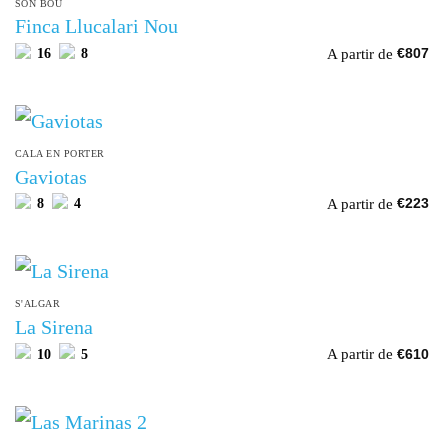
SON BOU
Finca Llucalari Nou
A partir de
16
8
€
807
CALA EN PORTER
Gaviotas
A partir de
8
4
€
223
S'ALGAR
La Sirena
A partir de
10
5
€
610